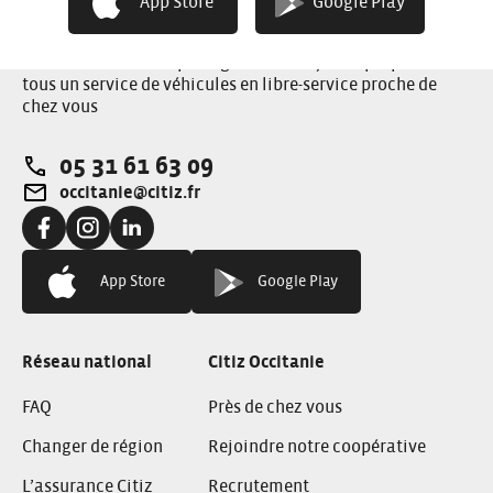
App Store
Google Play
1er réseau coopératif d’autopartage
Précurseur de l’autopartage en France, Citiz propose à
tous un service de véhicules en libre-service proche de
chez vous
05 31 61 63 09
Téléphone:
occitanie@citiz.fr
Adresse e-mail:
Facebook:
Instagram:
LinkedIn:
App Store
Google Play
Réseau national
Citiz Occitanie
FAQ
Près de chez vous
Changer de région
Rejoindre notre coopérative
L’assurance Citiz
Recrutement