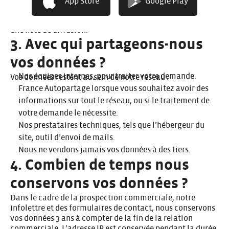
App Store
Google Play
en désactivant les traceurs dans vos paramètres de
navigateur. Vous n’êtes pas inscrits automatiquement à
une liste de diffusion.
3. Avec qui partageons-nous
vos données ?
Nos équipes internes, pour traiter votre demande.
Vos données restent au sein de notre réseau :
France Autopartage lorsque vous souhaitez avoir des
informations sur tout le réseau, ou si le traitement de
votre demande le nécessite.
Nos prestataires techniques, tels que l’hébergeur du
site, outil d’envoi de mails.
Nous ne vendons jamais vos données à des tiers.
4. Combien de temps nous
conservons vos données ?
Dans le cadre de la prospection commerciale, notre
infolettre et des formulaires de contact, nous conservons
vos données 3 ans à compter de la fin de la relation
commerciale. L’adresse IP est conservée pendant la durée