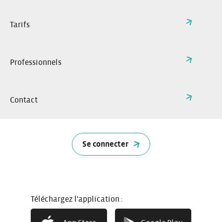
Répondre à vos demandes : via nos formulaires de
Sur ce site, nous collectons vos données pour :
contact ou de demande d’information. Base légale :
Tarifs
Intérêt légitime ou mesures précontractuelles.
Vous informer : vous envoyer nos actualités locales si
vous vous y êtes inscrit. Base légale : Consentement.
Professionnels
Améliorer notre site : analyser la fréquentation et
sécuriser votre navigation. Base légale : Intérêt
légitime.
Contact
2. Quelles données utilisons-
nous sur le Site ?
Données que vous nous fournissez : nom, prénom, e-
Les catégories de données principales sont :
Se connecter
mail, téléphone, ville, message (via les formulaires).
Données techniques de navigation : adresse IP, type de
navigateur, pages visitées (via les cookies). Ces traceurs
sont soit nécessaires au fonctionnement technique du
site soit soumis à votre consentement avant
Téléchargez l'application :
implémentation.
Vous avez la possibilité de changer d’avis, à tout moment,