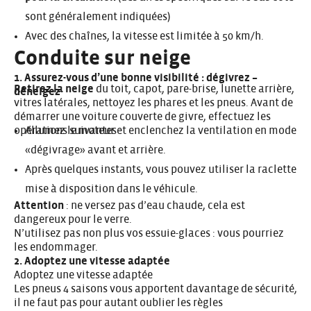
sont généralement indiquées)
Avec des chaînes, la vitesse est limitée à 50 km/h.
Conduite sur neige
1. Assurez-vous d’une bonne visibilité : dégivrez –
Retirez la neige
du toit, capot, pare-brise, lunette arrière,
déneigez
vitres latérales, nettoyez les phares et les pneus. Avant de
démarrer une voiture couverte de givre, effectuez les
opérations suivantes :
Allumez le moteur et enclenchez la ventilation en mode
«dégivrage» avant et arrière.
Après quelques instants, vous pouvez utiliser la raclette
mise à disposition dans le véhicule.
Attention
: ne versez pas d’eau chaude, cela est
dangereux pour le verre.
N’utilisez pas non plus vos essuie-glaces : vous pourriez
les endommager.
2. Adoptez une vitesse adaptée
Adoptez une vitesse adaptée
Les pneus 4 saisons vous apportent davantage de sécurité,
il ne faut pas pour autant oublier les règles