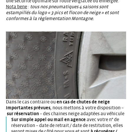
une sécurité optimale sur route verglacée ou enneigée.
Nota bene
:
tous nos pneumatiques 4 saisons sont
estampillés du logo « 3 pics et flocon de neige » et sont
conformes à la règlementation Montagne.
Dans le cas contraire ou
en cas de chutes de neige
importantes prévues
, nous mettons à votre disposition –
sur réservation
– des chaines neige adaptées au véhicule
Sur simple appel ou mail en agence
avec votre n° de
réservation – date de retrait / date de restitution, elles
seront mises de côté pour vous et sont
à récupérer /