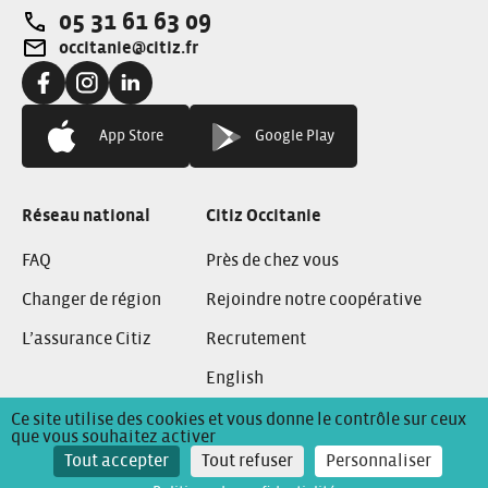
05 31 61 63 09
Téléphone:
occitanie@citiz.fr
Adresse e-mail:
Facebook:
Instagram:
LinkedIn:
App Store
Google Play
Réseau national
Citiz Occitanie
FAQ
Près de chez vous
Changer de région
Rejoindre notre coopérative
L’assurance Citiz
Recrutement
English
Ce site utilise des cookies et vous donne le contrôle sur ceux
que vous souhaitez activer
Conditions Générales de Location
Mentions Légales
Tout accepter
Tout refuser
Personnaliser
Politique de confidentialité