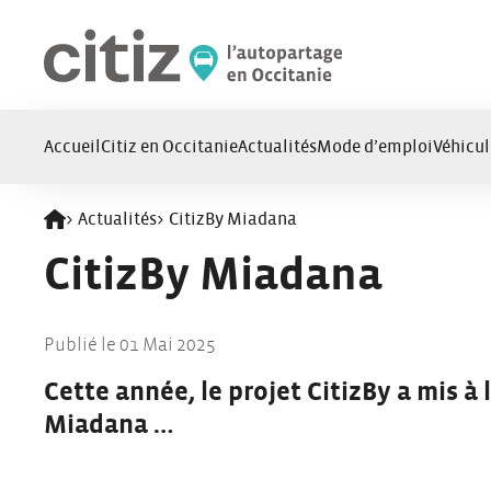
Panneau de gestion des cookies
Accueil
Citiz en Occitanie
Actualités
Mode d’emploi
Véhicul
>
Actualités
>
CitizBy Miadana
Retour à l'accueil
CitizBy Miadana
Publié le 01 Mai 2025
Cette année, le projet CitizBy a mis à 
Miadana …