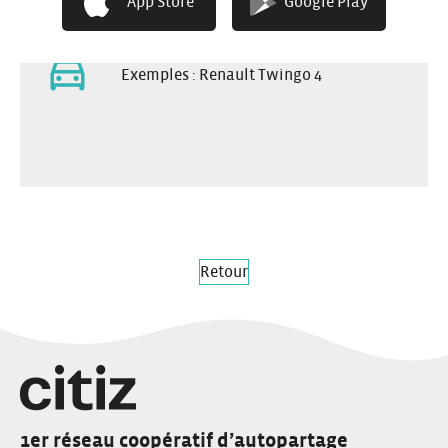
App Store
Google Play
Petit coffre
Exemples : Renault Twingo 4
Retour
1er réseau coopératif d’autopartage