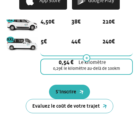
App Store
Google Play
Nos tarifs abonnés
l’heure
la journée
la semaine
véhicule de modèle
XL
4,50€
38€
210€
véhicule de modèle
XXL
5€
44€
240€
0,54 €
Le kilomètre
0,29€ le kilomètre au-delà de 100km
S'inscrire
Evaluez le coût de votre trajet