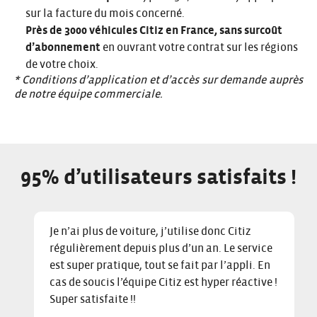
sur la facture du mois concerné.
Près de 3000 véhicules Citiz en France, sans surcoût
d’abonnement
en ouvrant votre contrat sur les régions
de votre choix.
* Conditions d’application et d’accès
sur demande auprès
de notre équipe commerciale
.
95% d’utilisateurs satisfaits !
C
D
E
Je n’ai plus de voiture, j’utilise donc Citiz
l
i
n
régulièrement depuis plus d’un an. Le service
i
s
d
est super pratique, tout se fait par l’appli. En
c
p
o
cas de soucis l’équipe Citiz est hyper réactive !
k
l
f
Super satisfaite !!
t
a
s